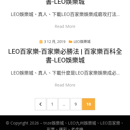
書-LEO娛樂城
LEO娛樂城、真人、下載LEO百家樂娛樂成磨攻打法…
Read More
Posted
3 12 月, 2019
LEO娛樂城
on
LEO百家樂-百家樂必勝法 | 百家樂百科全
書-LEO娛樂城
LEO娛樂城、真人、下載什麼是LEO百家樂娛樂成必…
Read More
文
PREVIOUS
PAGE
PAGE
PAGE
1
...
9
10
章
PAGE
分
© Copyright 2026 –
tnze娛樂城、LEO九州娛樂城、LEO百家樂、
彩票、運彩、老虎機