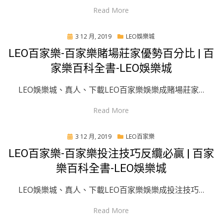
Read More
Posted
3 12 月, 2019
LEO娛樂城
on
LEO百家樂-百家樂賭場莊家優勢百分比 | 百
家樂百科全書-LEO娛樂城
LEO娛樂城、真人、下載LEO百家樂娛樂成賭場莊家…
Read More
Posted
3 12 月, 2019
LEO百家樂
on
LEO百家樂-百家樂投注技巧反纜必贏 | 百家
樂百科全書-LEO娛樂城
LEO娛樂城、真人、下載LEO百家樂娛樂成投注技巧…
Read More