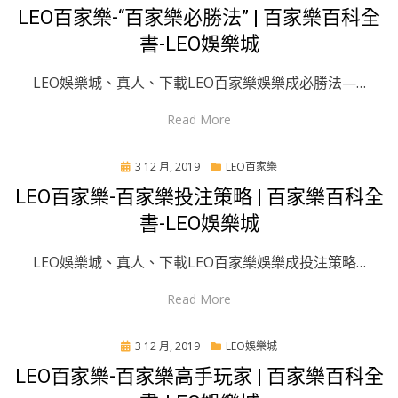
on
LEO百家樂-“百家樂必勝法” | 百家樂百科全
書-LEO娛樂城
LEO娛樂城、真人、下載LEO百家樂娛樂成必勝法—…
Read More
Posted
3 12 月, 2019
LEO百家樂
on
LEO百家樂-百家樂投注策略 | 百家樂百科全
書-LEO娛樂城
LEO娛樂城、真人、下載LEO百家樂娛樂成投注策略…
Read More
Posted
3 12 月, 2019
LEO娛樂城
on
LEO百家樂-百家樂高手玩家 | 百家樂百科全