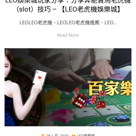
LEO娛樂城玩家分享：分享奔馳寶馬老虎機
（slot）技巧 – 【LEO老虎機娛樂城】
LEOLEO老虎機、LEOLEO老虎機推薦、LEO…
Read More
Posted
28 1 月, 2020
LEO娛樂城