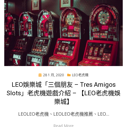
Posted
28 1 月, 2020
LEO老虎機
on
LEO娛樂城「三個朋友 – Tres Amigos
Slots」老虎機遊戲介紹 – 【LEO老虎機娛
樂城】
LEOLEO老虎機、LEOLEO老虎機推薦、LEO…
Read More