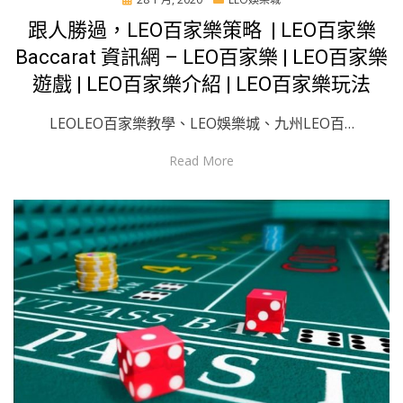
on
跟人勝過，LEO百家樂策略 ​ | LEO百家樂
Baccarat 資訊網 – LEO百家樂 | LEO百家樂
遊戲 | LEO百家樂介紹 | LEO百家樂玩法
LEOLEO百家樂教學、LEO娛樂城、九州LEO百…
Read More