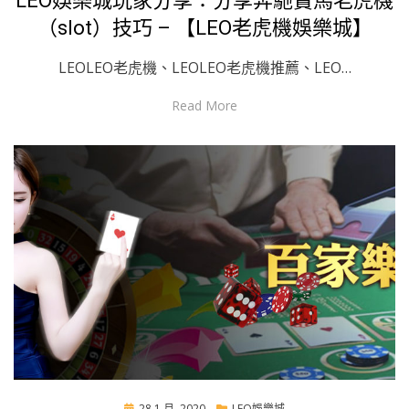
LEO娛樂城玩家分享：分享奔馳寶馬老虎機
（slot）技巧 – 【LEO老虎機娛樂城】
LEOLEO老虎機、LEOLEO老虎機推薦、LEO…
Read More
Posted
28 1 月, 2020
LEO娛樂城