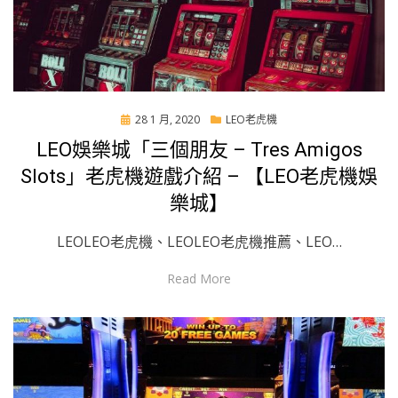
Posted
28 1 月, 2020
LEO老虎機
on
LEO娛樂城「三個朋友 – Tres Amigos
Slots」老虎機遊戲介紹 – 【LEO老虎機娛
樂城】
LEOLEO老虎機、LEOLEO老虎機推薦、LEO…
Read More