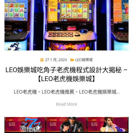
Posted
27 1 月, 2020
LEO娛樂城
on
LEO娛樂城吃角子老虎機程式設計大揭秘 –
【LEO老虎機娛樂城】
LEO老虎機、LEO老虎機推薦、LEO老虎機娛樂城…
Read More