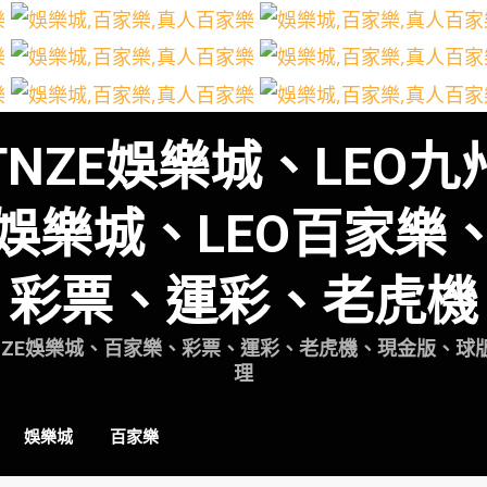
TNZE娛樂城、LEO九
娛樂城、LEO百家樂
彩票、運彩、老虎機
NZE娛樂城、百家樂、彩票、運彩、老虎機、現金版、球
理
娛樂城
百家樂