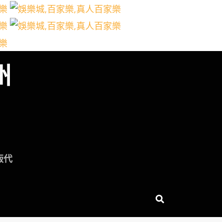
州
、
版代