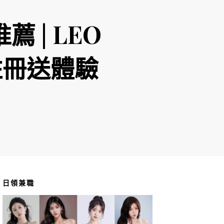
 | LEO
註冊送體驗
日領兼職