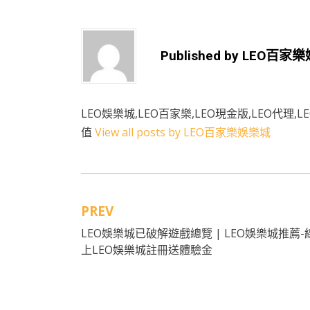
Published by
LEO百家
LEO娛樂城,LEO百家樂,LEO現金版,LEO代理
值
View all posts by LEO百家樂娛樂城
PREV
文
LEO娛樂城已破解遊戲總覽 | LEO娛樂城推薦-
章
上LEO娛樂城註冊送體驗金
導
覽