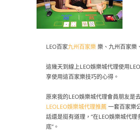
LEO百家
九州百家樂
樂、九州百家樂、
這幾天到線上LEO娛樂城代理使用LE
享使用這百家樂技巧的心得。
原來我的LEO娛樂城代理會員朋友是
LEOLEO娛樂城代理推薦
一套百家樂
話還是挺有道理，“在LEO娛樂城代
底”。