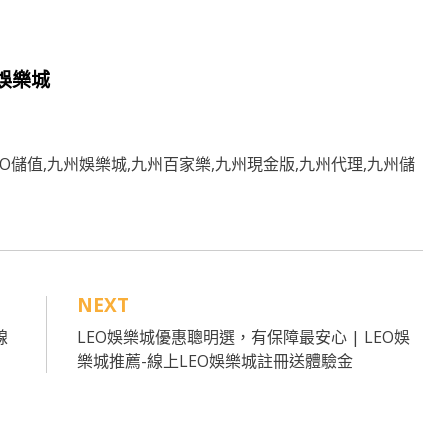
樂娛樂城
,LEO儲值,九州娛樂城,九州百家樂,九州現金版,九州代理,九州儲
NEXT
線
LEO娛樂城優惠聰明選，有保障最安心 | LEO娛
樂城推薦-線上LEO娛樂城註冊送體驗金