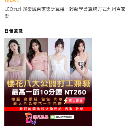
LEO九州娛樂城百家樂計算機，輕鬆學會算牌方式九州百家
樂
日領兼職