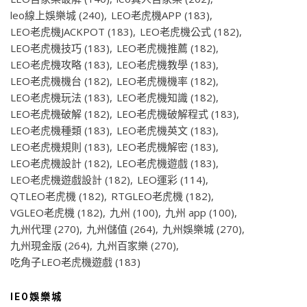
leo線上娛樂城
(240)
LEO老虎機APP
(183)
LEO老虎機JACKPOT
(183)
LEO老虎機公式
(182)
LEO老虎機技巧
(183)
LEO老虎機推薦
(182)
LEO老虎機攻略
(183)
LEO老虎機教學
(183)
LEO老虎機機台
(182)
LEO老虎機機率
(182)
LEO老虎機玩法
(183)
LEO老虎機知識
(182)
LEO老虎機破解
(182)
LEO老虎機破解程式
(183)
LEO老虎機種類
(183)
LEO老虎機英文
(183)
LEO老虎機規則
(183)
LEO老虎機解密
(183)
LEO老虎機設計
(182)
LEO老虎機遊戲
(183)
LEO老虎機遊戲設計
(182)
LEO運彩
(114)
QTLEO老虎機
(182)
RTGLEO老虎機
(182)
VGLEO老虎機
(182)
九州
(100)
九州 app
(100)
九州代理
(270)
九州儲值
(264)
九州娛樂城
(270)
九州現金版
(264)
九州百家樂
(270)
吃角子LEO老虎機遊戲
(183)
IEO娛樂城